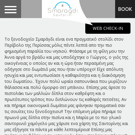
BOOK
.
WEB CHECK-IN
Το ξενοδοχείο Σμαράγδι είναι ενα πραγματικό στολίδι στον
Περίβολο της Περίσσας μόλις πέντε λεπτά απο την πιο
φημισμένη παραλία του νησιού. Φτάσαμε με τη φίλη μου την
Άννα αργά το βράδυ και μας υποδέχτηκε ο Γιώργος, ο γιός της
οικογένειας ο οποίος αν και η ώρα ήταν περασμένη μας
οδήγησε στο δωμάτιό μας που ήταν υπέροχο! Είχε απόλυτη
ησυχία και μας εντυπωσίασε η καθαριότητα και η διακόσμηση
του δωματίου.. Έχουν πολύ ωραία σαπουνάκια που μυρίζουν
θάλασσα και πολύ όμορφο σετ μπάνιου. Επίσης μας άρεσε το
πιστολάκι των μαλλιών δίπλα στον καθρέφτη και ο
πρωτότυπος τρόπος που διπλώνουν τις καθαρές πετσέτες. Αν
και πήραμε οικονομικά δωμάτια μας φάνηκαν πραγματικά σαν
τις σουίτες του ξενοδοχειου!! Την επόμενη μέρα πήραμε το
πρωινό μας δίπλα στην πισίνα και η Μαρία με το πιο γλυκό
σαντορινιό χαμόγελο μας χάρισε ενα χάρτη της Σαντορίνης και
μας εξήγησε τα πάντα με κάθε λεπτομέρεια! Επίσης μας