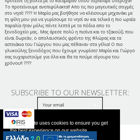
πρότεινε τη βόλτα με το καταμαράν όπου περάσαμε υπέροχα!!
Το προτείνουμε ανεπιφύλακτα!! Απο τις πιο μαγευτικές στιγμές
στο νησί! ???? Η Μαρία μας βοήθησε να κλέισουμε μηχανάκι με
τη φίλη μου για να γυρίσουμε το νησί αν και τελικά η πιο ωραία
παραλία ήταν μόλις πέντε λεπτά με τα πόδια απο το
ξενοδοχείο μας.. Μας άρεσε πολύ η πισίνα και το τζακούζι που
είναι δωρεάν, ο απολαυστικός φρέντο της Φλώρας και τα
αστειάκια του Γιώργου που μας πέθαναν στα γέλια! Ο πιο
γλυκούλης ξενοδόχος που έχουμε γνωρίσει! Μαρία και Γιώργο
σας ευχαριστούμε για όλα και θα τα πούμε σίγουρα του
χρόνου!! ????
SUBSCRIBE TO OUR NEWSLETTER:
This website uses cookies to ensure you get
the best experience on our website.
SMARAGDI HOTEL @ 2024-2026 MHTE: 4323532532
PRIVACY POLICY