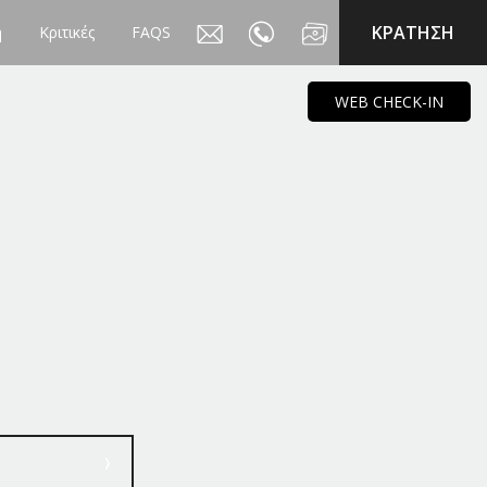
KΡΑΤΗΣΗ
η
Κριτικές
FAQS
WEB CHECK-IN