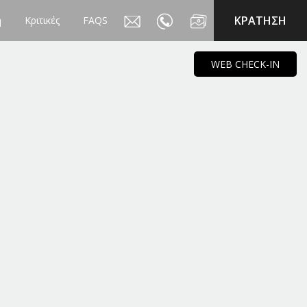
KΡΑΤΗΣΗ
η
Κριτικές
FAQS
WEB CHECK-IN