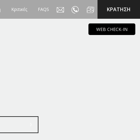
KΡΑΤΗΣΗ
η
Κριτικές
FAQS
WEB CHECK-IN